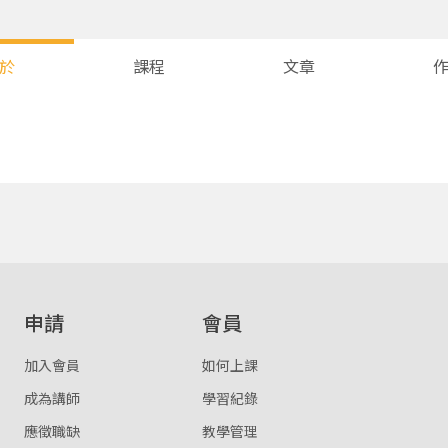
於
課程
文章
您將收到一封Email，請依照信件中的指示重新登入。
系統偵測到您的帳號重複登入，
點擊下方「確定」將前一位使用者強制登出。
確定
重設密碼
取消
申請
會員
或
或
加入會員
如何上課
成為講師
學習紀錄
應徵職缺
教學管理