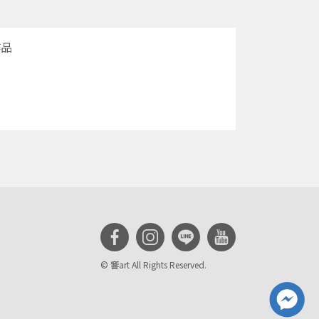
作品
© 響art All Rights Reserved.