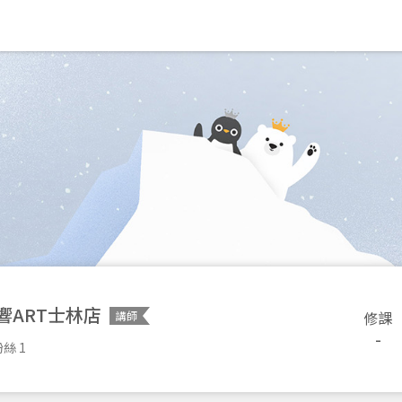
響ART士林店
修課
講師
-
絲 1