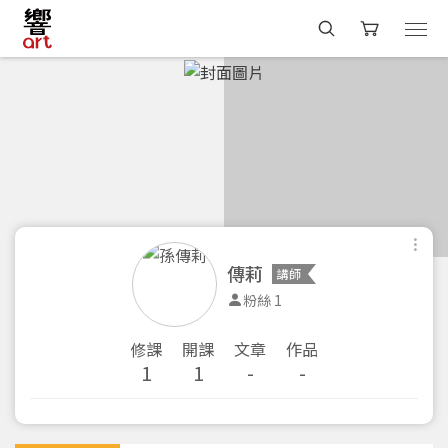
傳莉
講師
粉絲 1
修課
開課
文章
作品
1
1
-
-