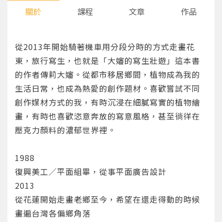
關於
課程
文章
作品
從2013年開始騎著機車用分段分時的方式走畫花
東，旅行寫生，也就是「大嬸的寫生壯遊」這本書
的作者傳莉大嬸。從都市移居鄉間，植物成為我的
生活日常，也成為熱愛的創作題材。喜歡嘗試不同
創作媒材方式的我，有時沉浸在細膩寫實的植物繪
畫，有時也喜歡恣意奔放的寫意風格，甚至徜徉在
壓克力顏料的濃郁世界裡。
1988
復興美工∕平面組畢，從事平面廣告設計
2013
從花蓮開始走畫老鄉至今，希望在還走得動的時候
畫遍台灣各偏鄉角落