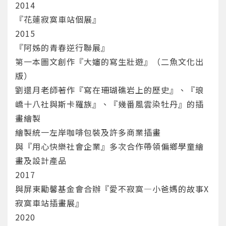
2014
『花蓮寂寞車站個展』
2015
『阿姊的青春逆行聯展』
第一本圖文創作『大嬸的寫生壯遊』（二魚文化出
版）
劉還月老師著作『寫在珊瑚礁岩上的歷史』、『琅
嶠十八社與斯卡羅族』、『幾番風雲染牡丹』的插
畫繪製
繪製統一左岸咖啡包裝及許多商業插畫
與『用心快樂社會企業』多次合作帶領偏鄉學童繪
畫及設計產品
2017
與屏東勵馨基金會合辦『愛不寂寞—小爸媽的故事X
寂寞車站插畫展』
您將收到一封Email，請依照信件中的指示重新登
系統偵測到您的帳號重複登入，
點擊下方「確定」將前一位使用者強制登出。
入。
2020