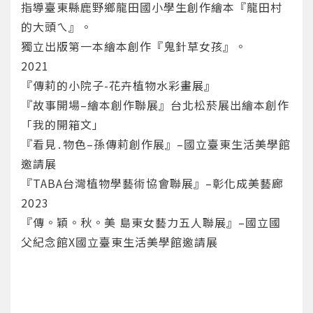
指導臺東縣鹿野鄉龍田國小學生創作繪本『龍田村
確定
的大頭ㄟ』。
獨立出版第一本繪本創作『鬼針草女孩』。
重設密碼
取消
2021
或
或
『傳莉的小院子-花卉植物水彩畫展』
『故事開場–繪本創作聯展』台北松菸展出繪本創作
「我的開箱文」
『看見․物色–孫傳莉創作展』–國立臺東生活美學館
邀請展
『TABA台灣植物學藝術協會聯展』–彰化成美藝廊
登入
2023
『傳。穎。秋。美 島東女藝力五人聯展』–國立國
忘記密碼
註冊
父紀念館X國立臺東生活美學館邀請展
按下註冊即代表你同意我們的
使用者條款
與
隱私權政
策
。