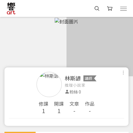
林斯諺
講師
推理小說家
粉絲 0
修課
開課
文章
作品
1
1
-
-