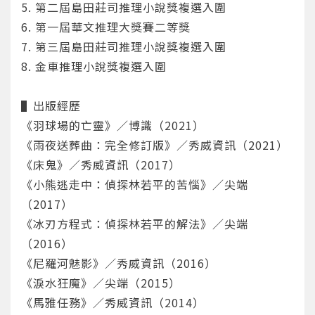
5. 第二屆島田莊司推理小說獎複選入圍
6. 第一屆華文推理大獎賽二等獎
7. 第三屆島田莊司推理小說獎複選入圍
8. 金車推理小說獎複選入圍
▌出版經歷
《羽球場的亡靈》／博識（2021）
《雨夜送葬曲：完全修訂版》／秀威資訊（2021）
《床鬼》／秀威資訊（2017）
《小熊逃走中：偵探林若平的苦惱》／尖端
（2017）
《冰刃方程式：偵探林若平的解法》／尖端
（2016）
您將收到一封Email，請依照信件中的指示重新登
系統偵測到您的帳號重複登入，
點擊下方「確定」將前一位使用者強制登出。
入。
《尼羅河魅影》／秀威資訊（2016）
《淚水狂魔》／尖端（2015）
確定
《馬雅任務》／秀威資訊（2014）