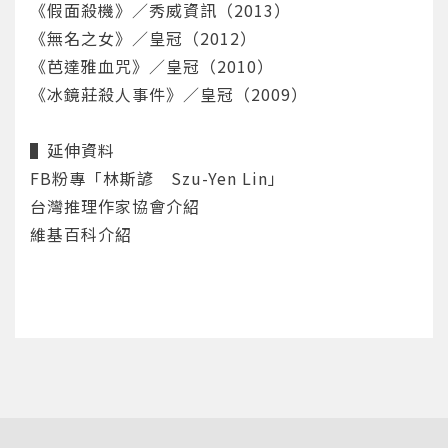
《假面殺機》／秀威資訊（2013）
重設密碼
取消
《無名之女》／皇冠（2012）
或
或
《芭達雅血咒》／皇冠（2010）
《冰鏡莊殺人事件》／皇冠（2009）
▌延伸資料
FB粉專「林斯諺 Szu-Yen Lin」
台灣推理作家協會介紹
登入
維基百科介紹
忘記密碼
註冊
按下註冊即代表你同意我們的
使用者條款
與
隱私權政
策
。