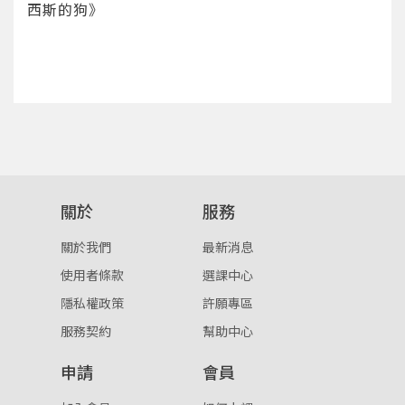
西斯的狗》
您將收到一封Email，請依照信件中的指示重新登
系統偵測到您的帳號重複登入，
點擊下方「確定」將前一位使用者強制登出。
入。
確定
重設密碼
取消
或
或
關於
服務
關於我們
最新消息
使用者條款
選課中心
登入
隱私權政策
許願專區
服務契約
幫助中心
忘記密碼
註冊
申請
會員
按下註冊即代表你同意我們的
使用者條款
與
隱私權政
策
。