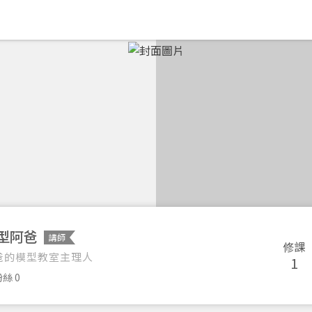
型阿爸
講師
修課
爸的模型教室主理人
1
絲 0