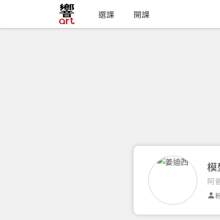
選課
開課
模
阿
粉