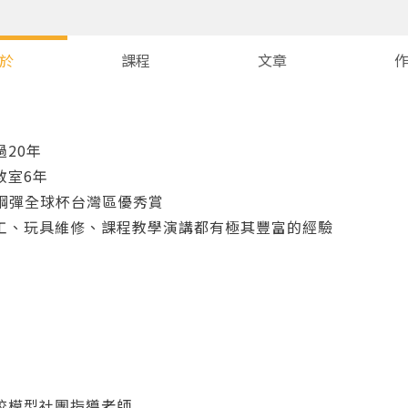
於
課程
文章
20年
教室6年
019鋼彈全球杯台灣區優秀賞
工、玩具維修、課程教學演講都有極其豐富的經驗
您將收到一封Email，請依照信件中的指示重新登入。
系統偵測到您的帳號重複登入，
點擊下方「確定」將前一位使用者強制登出。
確定
重設密碼
校模型社團指導老師