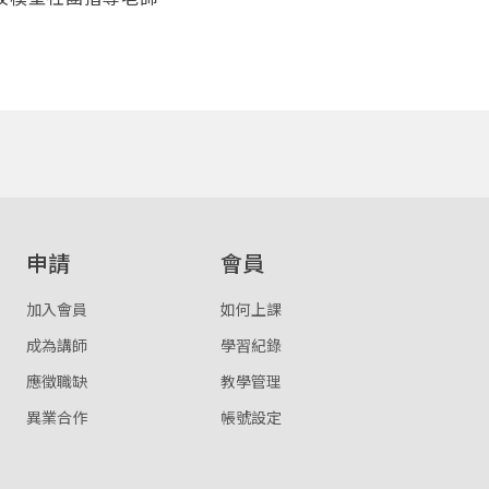
取消
或
或
登入
申請
會員
忘記密碼
註冊
加入會員
如何上課
按下註冊即代表你同意我們的
使用者條款
與
隱私權政策
。
成為講師
學習紀錄
應徵職缺
教學管理
異業合作
帳號設定