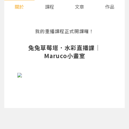
關於
課程
文章
作品
我的重播課程正式開課囉！
兔兔草莓塔．水彩直播課｜
Maruco小畫室
您將收到一封Email，請依照信件中的指示重新登
系統偵測到您的帳號重複登入，
點擊下方「確定」將前一位使用者強制登出。
入。
確定