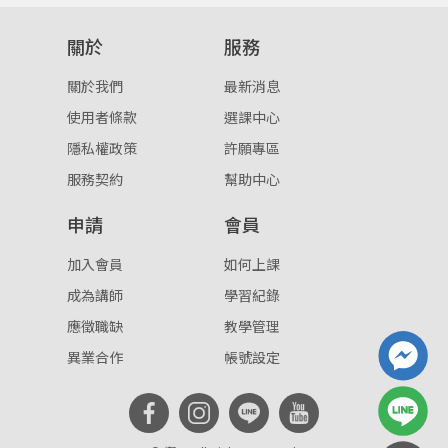
重設密碼
取消
關於
服務
或
或
關於我們
最新消息
使用者條款
選課中心
隱私權政策
許願專區
服務契約
幫助中心
申請
會員
登入
加入會員
如何上課
忘記密碼
註冊
成為講師
學習紀錄
應徵職缺
教學管理
按下註冊即代表你同意我們的
使用者條款
與
隱私權政
策
。
異業合作
帳號設定