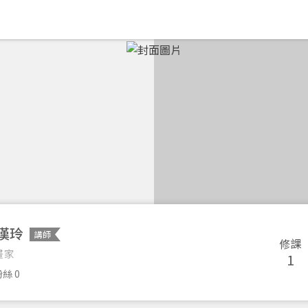
漢玲
講師
修課
畫家
1
絲 0