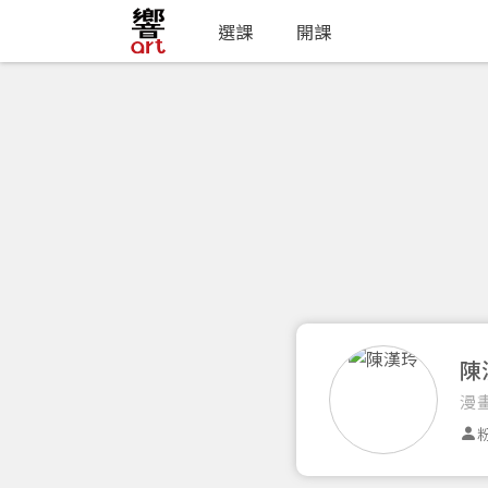
選課
開課
陳
漫
粉