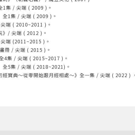
您將收到一封Email，請依照信件中的指示重新登入。
系統偵測到您的帳號重複登入，
集 / 尖端 ( 2009 )。
點擊下方「確定」將前一位使用者強制登出。
集 / 尖端 ( 2009 )。
確定
 ( 2010~2011 )。
 尖端 ( 2012 )。
重設密碼
取消
端 (2011~2015 )。
/ 尖端 ( 2015 )。
或
或
 / 尖端 ( 2015~2017 )。
 / 尖端 ( 2018~2021)。
寶典～從零開始跟月經相處～》全一集 / 尖端 ( 2022 ) 
登入
忘記密碼
註冊
按下註冊即代表你同意我們的
使用者條款
與
隱私權政策
。