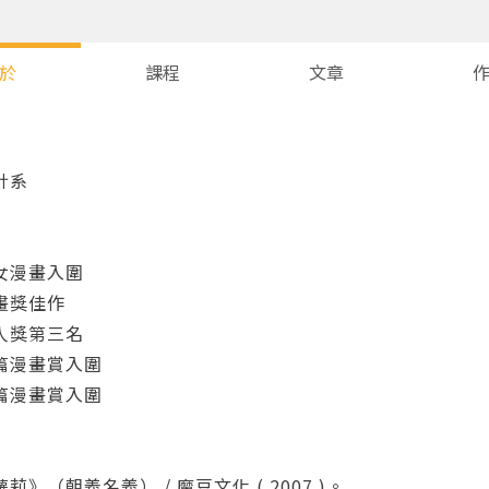
於
課程
文章
計系
女漫畫入圍
畫獎佳作
人獎第三名
篇漫畫賞入圍
篇漫畫賞入圍
》（朝義名義） / 魔豆文化 ( 2007 )。