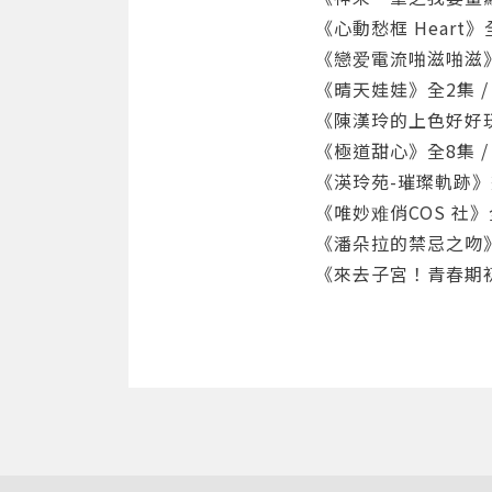
《心動愁框 Heart》全1
《戀爱電流啪滋啪滋》全1
《晴天娃娃》全2集 / 尖端
《陳漢玲的上色好好玩》/
《極道甜心》全8集 / 尖
《渶玲苑-璀璨軌跡》畫冊 
《唯妙难俏COS 社》全4集
《潘朵拉的禁忌之吻》全5集
《來去子宮！青春期初經