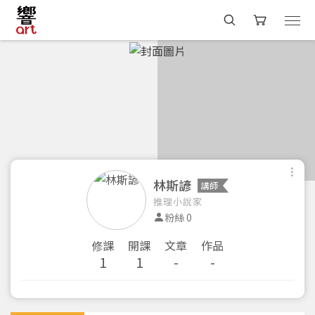
林斯諺
講師
推理小說家
粉絲 0
修課
開課
文章
作品
1
1
-
-