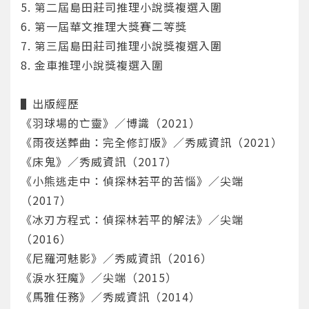
5. 第二屆島田莊司推理小說獎複選入圍
6. 第一屆華文推理大獎賽二等獎
7. 第三屆島田莊司推理小說獎複選入圍
8. 金車推理小說獎複選入圍
▌出版經歷
《羽球場的亡靈》／博識（2021）
《雨夜送葬曲：完全修訂版》／秀威資訊（2021）
《床鬼》／秀威資訊（2017）
《小熊逃走中：偵探林若平的苦惱》／尖端
（2017）
《冰刃方程式：偵探林若平的解法》／尖端
（2016）
您將收到一封Email，請依照信件中的指示重新登
系統偵測到您的帳號重複登入，
點擊下方「確定」將前一位使用者強制登出。
入。
《尼羅河魅影》／秀威資訊（2016）
《淚水狂魔》／尖端（2015）
確定
《馬雅任務》／秀威資訊（2014）