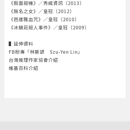
《假面殺機》／秀威資訊（2013）
重設密碼
取消
《無名之女》／皇冠（2012）
或
或
《芭達雅血咒》／皇冠（2010）
《冰鏡莊殺人事件》／皇冠（2009）
▌延伸資料
FB粉專「林斯諺 Szu-Yen Lin」
台灣推理作家協會介紹
登入
維基百科介紹
忘記密碼
註冊
按下註冊即代表你同意我們的
使用者條款
與
隱私權政
策
。