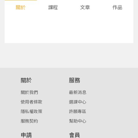
關於
課程
文章
作品
您將收到一封Email，請依照信件中的指示重新登
系統偵測到您的帳號重複登入，
關於
服務
點擊下方「確定」將前一位使用者強制登出。
入。
關於我們
最新消息
確定
使用者條款
選課中心
隱私權政策
許願專區
重設密碼
取消
服務契約
幫助中心
或
或
申請
會員