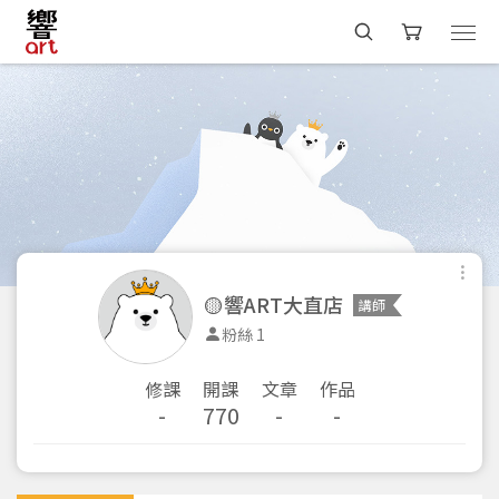
🟡響ART大直店
講師
粉絲 1
修課
開課
文章
作品
-
770
-
-