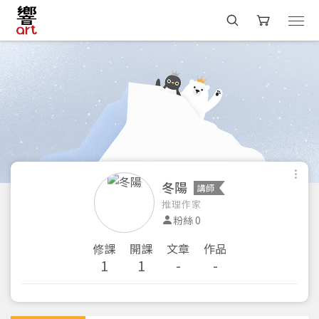
冬陽
講師
推理作家
粉絲 0
修課
開課
文章
作品
1
1
-
-