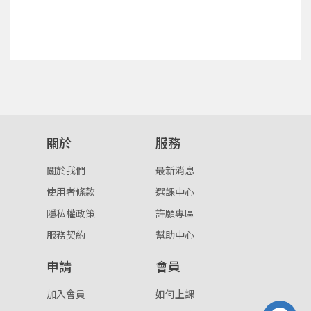
確定
重設密碼
取消
或
或
關於
服務
關於我們
最新消息
使用者條款
選課中心
登入
隱私權政策
許願專區
忘記密碼
服務契約
幫助中心
註冊
申請
會員
按下註冊即代表你同意我們的
使用者條款
與
隱私權政
策
。
加入會員
如何上課