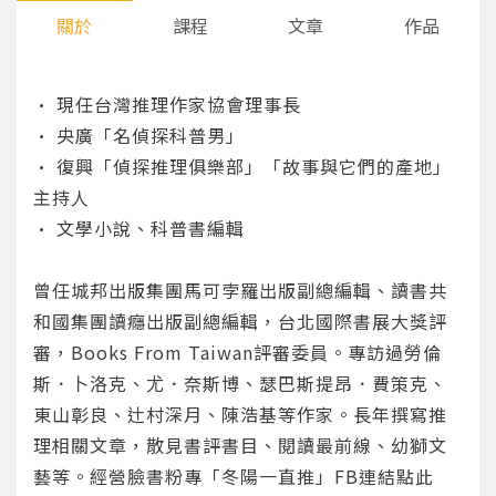
關於
課程
文章
作品
• 現任台灣推理作家協會理事長
• 央廣「名偵探科普男」
• 復興「偵探推理俱樂部」「故事與它們的產地」
主持人
• 文學小說、科普書編輯
曾任城邦出版集團馬可孛羅出版副總編輯、讀書共
和國集團讀癮出版副總編輯，台北國際書展大獎評
審，Books From Taiwan評審委員。專訪過勞倫
斯．卜洛克、尤．奈斯博、瑟巴斯提昂．費策克、
東山彰良、辻村深月、陳浩基等作家。長年撰寫推
理相關文章，散見書評書目、閱讀最前線、幼獅文
您將收到一封Email，請依照信件中的指示重新登
系統偵測到您的帳號重複登入，
藝等。經營臉書粉專「冬陽一直推」
FB連結點此
點擊下方「確定」將前一位使用者強制登出。
入。