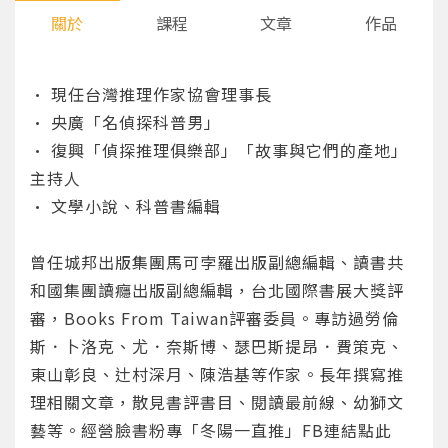
關於
課程
文章
作品
• 現任台灣推理作家協會理事長
• 央廣「名偵探科普男」
• 復興「偵探推理俱樂部」「故事與它們的產地」
主持人
• 文學小說、科普書編輯
曾任城邦出版集團馬可孛羅出版副總編輯、讀書共
和國集團讀癮出版副總編輯，台北國際書展大獎評
審，Books From Taiwan評審委員。專訪過勞倫
斯．卜洛克、尤．奈斯博、瑟巴斯提昂．費策克、
東山彰良、辻村深月、陳浩基等作家。長年撰寫推
理相關文章，散見書評書目、閱讀最前線、幼獅文
藝等。經營臉書粉專「冬陽一直推」
FB連結點此
您將收到一封Email，請依照信件中的指示重新登
系統偵測到您的帳號重複登入，