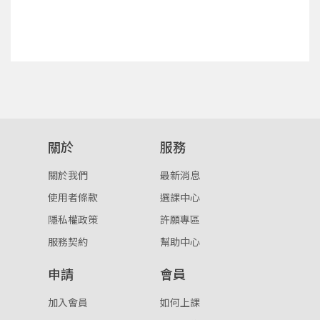
點擊下方「確定」將前一位使用者強制登出。
入。
確定
重設密碼
取消
或
或
關於
服務
關於我們
最新消息
使用者條款
選課中心
隱私權政策
許願專區
登入
服務契約
幫助中心
忘記密碼
註冊
申請
會員
按下註冊即代表你同意我們的
使用者條款
與
隱私權政
加入會員
如何上課
策
。