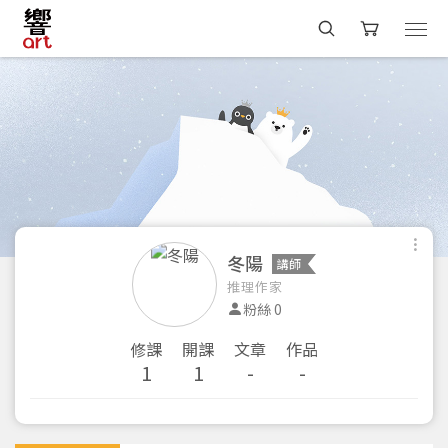
冬陽
講師
推理作家
粉絲 0
修課
開課
文章
作品
1
1
-
-