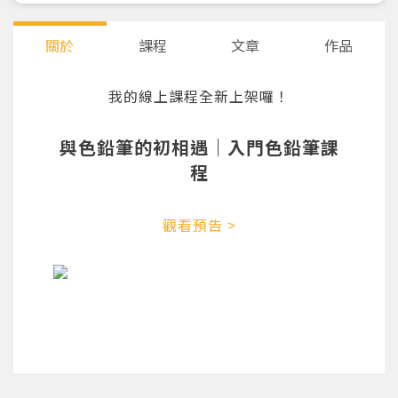
關於
課程
文章
作品
我的線上課程全新上架囉！
與色鉛筆的初相遇｜入門色鉛筆課
程
觀看預告 >
您將收到一封Email，請依照信件中的指示重新登
系統偵測到您的帳號重複登入，
點擊下方「確定」將前一位使用者強制登出。
入。
確定