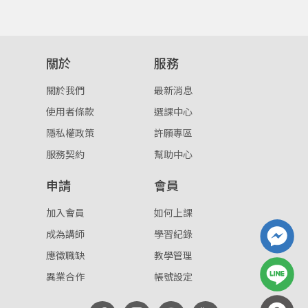
重設密碼
取消
或
或
關於
服務
關於我們
最新消息
使用者條款
選課中心
隱私權政策
許願專區
服務契約
幫助中心
登入
申請
會員
忘記密碼
註冊
加入會員
如何上課
按下註冊即代表你同意我們的
使用者條款
與
隱私權政
成為講師
學習紀錄
策
。
應徵職缺
教學管理
異業合作
帳號設定