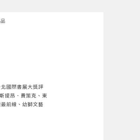
作品
台北國際書展大獎評
瑟巴斯提昂．費策克、東
讀最前線、幼獅文藝