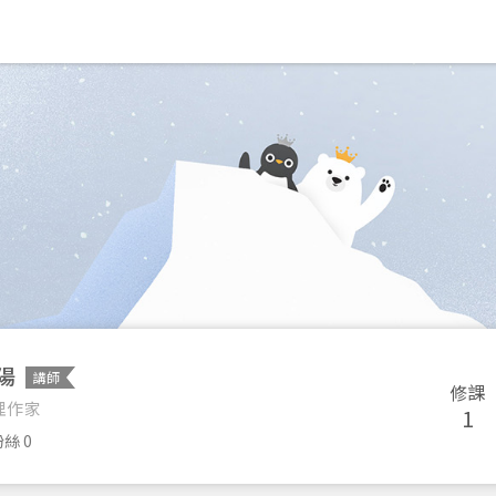
陽
講師
修課
理作家
1
絲 0