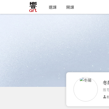
選課
開課
冬
推
粉