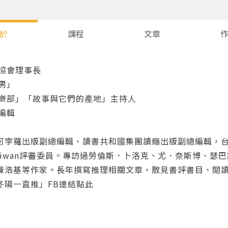
於
課程
文章
家協會理事長
男」
俱樂部」「故事與它們的產地」主持人
編輯
可孛羅出版副總編輯、讀書共和國集團讀癮出版副總編輯，
您將收到一封Email，請依照信件中的指示重新登入。
系統偵測到您的帳號重複登入，
m Taiwan評審委員。專訪過勞倫斯．卜洛克、尤．奈斯博、
點擊下方「確定」將前一位使用者強制登出。
陳浩基等作家。長年撰寫推理相關文章，散見書評書目、閱
確定
冬陽一直推」
FB連結點此
重設密碼
取消