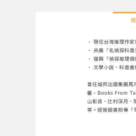
關
• 現任台灣推理作
• 央廣「名偵探科普
• 復興「偵探推理
• 文學小說、科普書
曾任城邦出版集團馬
審，Books Fro
山彰良、辻村深月、
等。經營臉書粉專「