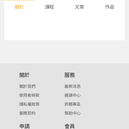
關於
課程
文章
作品
您將收到一封Email，請依照信件中的指示重新登
系統偵測到您的帳號重複登入，
關於
服務
點擊下方「確定」將前一位使用者強制登出。
入。
關於我們
最新消息
確定
使用者條款
選課中心
隱私權政策
許願專區
重設密碼
取消
服務契約
幫助中心
或
或
申請
會員