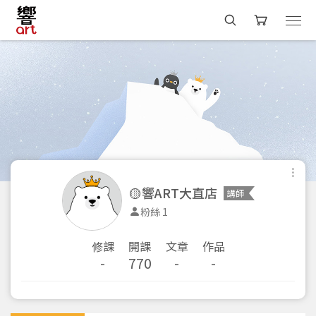
🟡響ART大直店
講師
粉絲 1
修課
開課
文章
作品
-
770
-
-