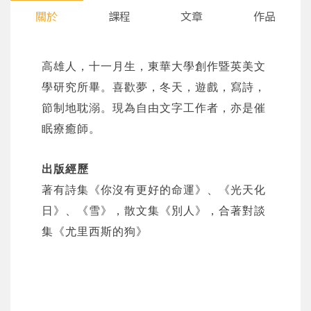
關於
課程
文章
作品
高雄人，十一月生，東華大學創作暨英美文
學研究所畢。喜歡夢，冬天，遊戲，寫詩，
節制地耽溺。現為自由文字工作者，亦是催
眠療癒師。
出版經歷
著有詩集
《你沒有更好的命運》
、
《光天化
日》
、
《雪》
，散文集
《別人》
，合著對談
集
《尤里西斯的狗》
您將收到一封Email，請依照信件中的指示重新登
系統偵測到您的帳號重複登入，
點擊下方「確定」將前一位使用者強制登出。
入。
確定