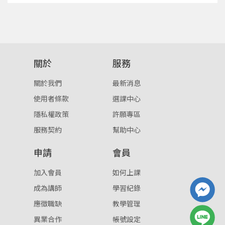
重設密碼
取消
或
或
關於
服務
關於我們
最新消息
使用者條款
選課中心
隱私權政策
許願專區
登入
服務契約
幫助中心
忘記密碼
申請
會員
註冊
加入會員
如何上課
按下註冊即代表你同意我們的
使用者條款
與
隱私權政
策
。
成為講師
學習紀錄
應徵職缺
教學管理
異業合作
帳號設定