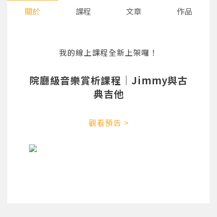
關於
課程
文章
作品
我的線上課程全新上架囉！
院廳級音樂賞析課程｜Jimmy與古
典吉他
觀看預告 >
您將收到一封Email，請依照信件中的指示重新登
系統偵測到您的帳號重複登入，
點擊下方「確定」將前一位使用者強制登出。
入。