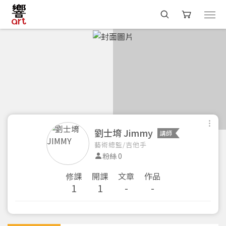
劉士堉 Jimmy
講師
藝術總監/吉他手
粉絲 0
修課
開課
文章
作品
1
1
-
-