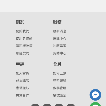
確定
重設密碼
取消
關於
服務
或
或
關於我們
最新消息
使用者條款
選課中心
隱私權政策
許願專區
服務契約
幫助中心
登入
申請
會員
忘記密碼
加入會員
如何上課
註冊
成為講師
學習紀錄
按下註冊即代表你同意我們的
使用者條款
與
隱私權政
應徵職缺
教學管理
策
。
異業合作
帳號設定