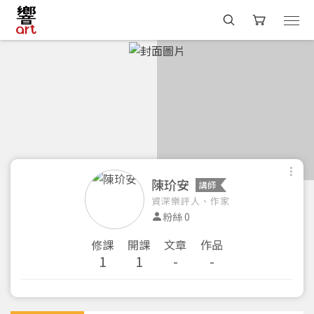
陳玠安
講師
資深樂評人、作家
粉絲 0
修課
開課
文章
作品
1
1
-
-