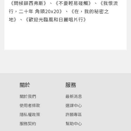
您將收到一封Email，請依照信件中的指示重新登
系統偵測到您的帳號重複登入，
《問候薛西弗斯》、《不要輕易碰觸》、《我恨流
點擊下方「確定」將前一位使用者強制登出。
入。
行，二十年 角頭20x20》、《在，我的秘密之
地》、《歡迎光臨風和日麗唱片行》
確定
重設密碼
取消
或
或
關於
服務
關於我們
最新消息
登入
使用者條款
選課中心
忘記密碼
註冊
隱私權政策
許願專區
服務契約
幫助中心
按下註冊即代表你同意我們的
使用者條款
與
隱私權政
策
。