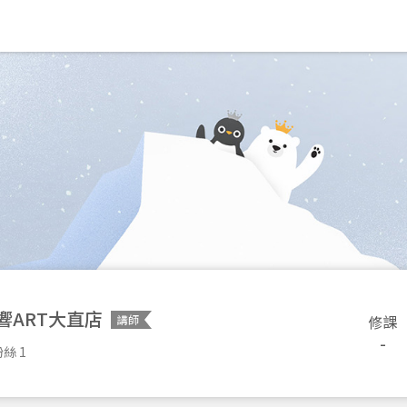
響ART大直店
修課
講師
-
絲 1