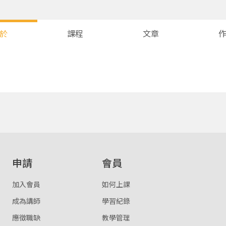
於
課程
文章
您將收到一封Email，請依照信件中的指示重新登入。
系統偵測到您的帳號重複登入，
點擊下方「確定」將前一位使用者強制登出。
確定
重設密碼
取消
申請
會員
或
或
加入會員
如何上課
成為講師
學習紀錄
應徵職缺
教學管理