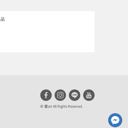
作品
© 響art All Rights Reserved.