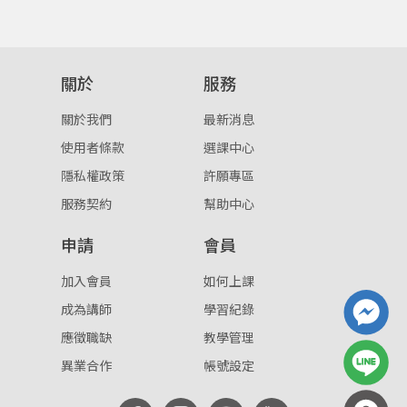
重設密碼
取消
或
或
關於
服務
關於我們
最新消息
使用者條款
選課中心
隱私權政策
許願專區
服務契約
幫助中心
登入
申請
會員
忘記密碼
註冊
加入會員
如何上課
按下註冊即代表你同意我們的
使用者條款
與
隱私權政
成為講師
學習紀錄
策
。
應徵職缺
教學管理
異業合作
帳號設定