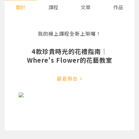
關於
課程
文章
作品
我的線上課程全新上架囉！
4款珍貴時光的花禮指南｜
Where's Flower的花藝教室
觀看預告 >
您將收到一封Email，請依照信件中的指示重新登
系統偵測到您的帳號重複登入，
點擊下方「確定」將前一位使用者強制登出。
入。
確定