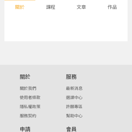
關於
課程
文章
作品
您將收到一封Email，請依照信件中的指示重新登
系統偵測到您的帳號重複登入，
關於
服務
點擊下方「確定」將前一位使用者強制登出。
入。
關於我們
最新消息
確定
使用者條款
選課中心
隱私權政策
許願專區
重設密碼
取消
服務契約
幫助中心
或
或
申請
會員