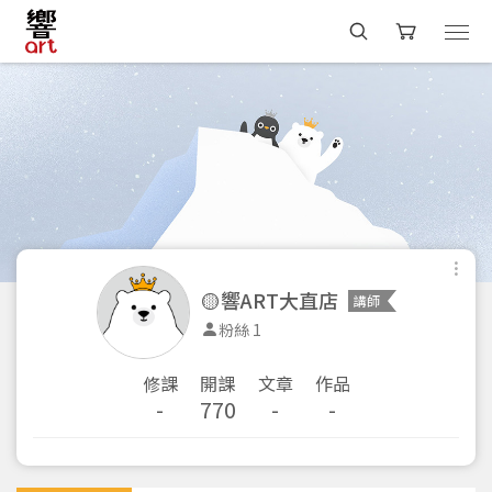
🟡響ART大直店
講師
粉絲 1
修課
開課
文章
作品
-
770
-
-