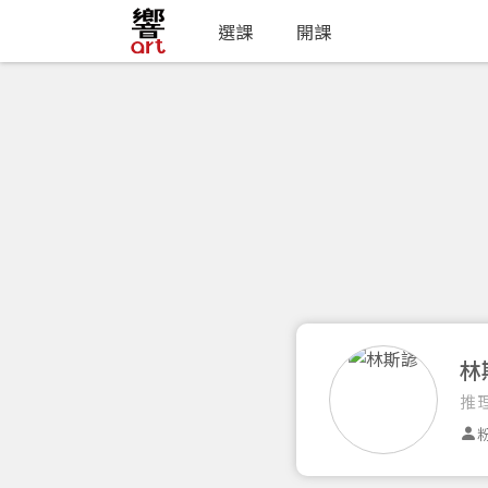
選課
開課
林
推
粉