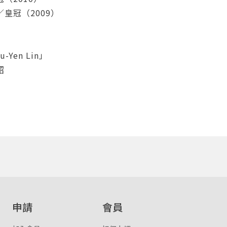
皇冠（2009）
登入
忘記密碼
註冊
Yen Lin」
紹
按下註冊即代表你同意我們的
使用者條款
與
隱私權政策
。
申請
會員