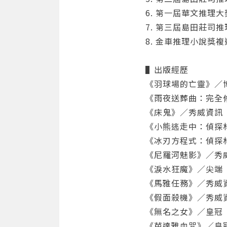
6. 第一屆華文推理
7. 第三屆島田莊司
8. 金車推理小說獎
▌出版經歷
《羽球場的亡靈》／博
《雨夜送葬曲：完全修
《床鬼》／秀威資訊（
《小熊逃走中：偵探林
《冰刃方程式：偵探林
《尼羅河魅影》／秀威
《淚水狂魔》／尖端（
《馬雅任務》／秀威資
《假面殺機》／秀威資
《無名之女》／皇冠（
《芭達雅血咒》／皇冠