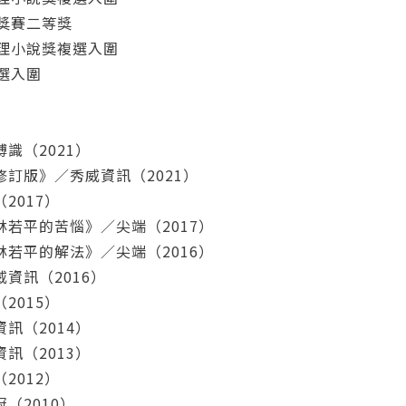
大獎賽二等獎
推理小說獎複選入圍
複選入圍
識（2021）
您將收到一封Email，請依照信件中的指示重新登入。
系統偵測到您的帳號重複登入，
點擊下方「確定」將前一位使用者強制登出。
訂版》／秀威資訊（2021）
2017）
確定
若平的苦惱》／尖端（2017）
重設密碼
若平的解法》／尖端（2016）
取消
資訊（2016）
2015）
或
或
訊（2014）
訊（2013）
2012）
（2010）