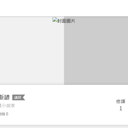
斯諺
講師
修課
理小說家
1
絲 0