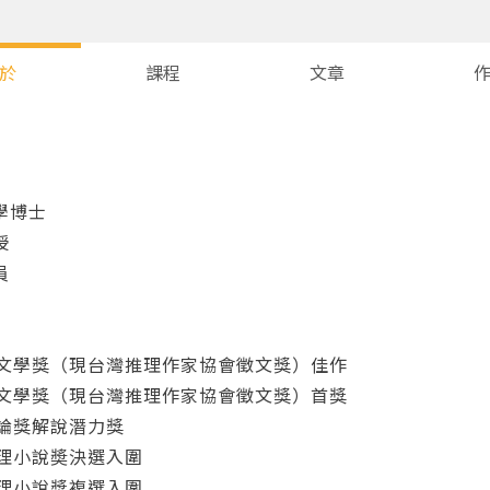
於
課程
文章
學博士
授
員
理文學獎（現台灣推理作家協會徵文獎）佳作
理文學獎（現台灣推理作家協會徵文獎）首獎
評論獎解說潛力獎
推理小說奬決選入圍
推理小說獎複選入圍