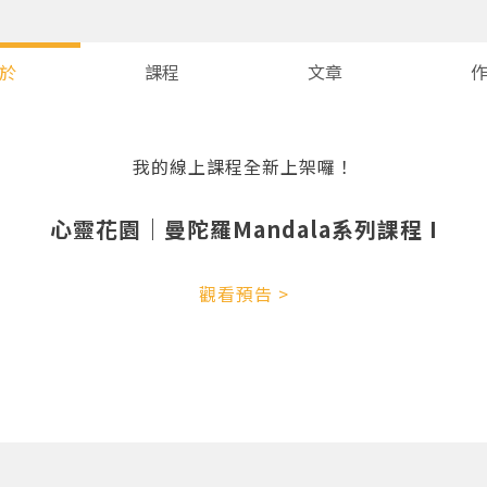
於
課程
文章
我的線上課程全新上架囉！
心靈花園｜曼陀羅Mandala系列課程 I
您將收到一封Email，請依照信件中的指示重新登入。
系統偵測到您的帳號重複登入，
觀看預告 >
點擊下方「確定」將前一位使用者強制登出。
確定
重設密碼
取消
或
或