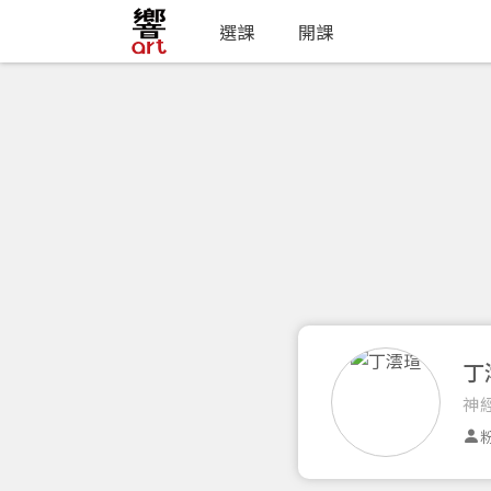
選課
開課
丁
神
粉