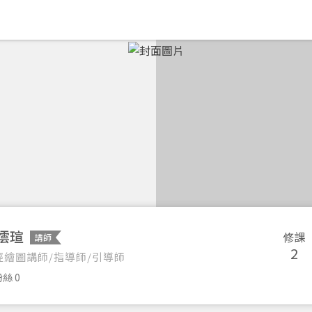
澐瑄
修課
講師
2
經繪圖講師/指導師/引導師
絲 0