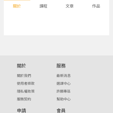
關於
課程
文章
作品
您將收到一封Email，請依照信件中的指示重新登
系統偵測到您的帳號重複登入，
關於
服務
點擊下方「確定」將前一位使用者強制登出。
入。
關於我們
最新消息
確定
使用者條款
選課中心
隱私權政策
許願專區
重設密碼
取消
服務契約
幫助中心
或
或
申請
會員