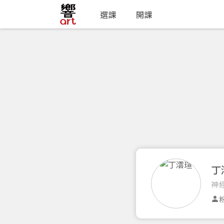
選課
開課
丁
神
粉