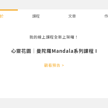
於
課程
文章
我的線上課程全新上架囉！
心靈花園｜曼陀羅Mandala系列課程 I
您將收到一封Email，請依照信件中的指示重新登入。
系統偵測到您的帳號重複登入，
觀看預告 >
點擊下方「確定」將前一位使用者強制登出。
確定
重設密碼
取消
或
或