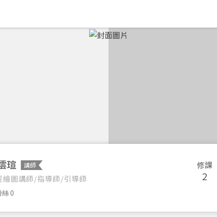
澐瑄
修課
講師
2
經繪圖講師/指導師/引導師
絲 0