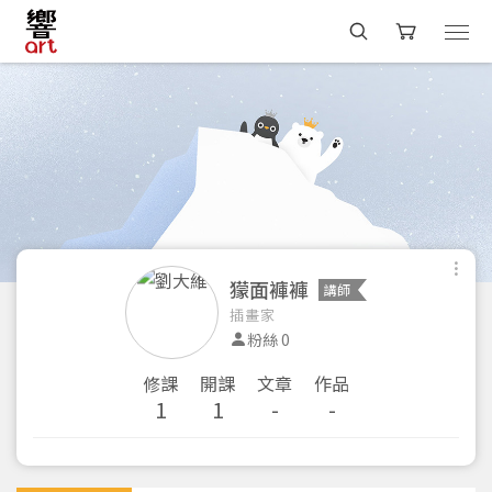
獴面褲褲
講師
插畫家
粉絲 0
修課
開課
文章
作品
1
1
-
-