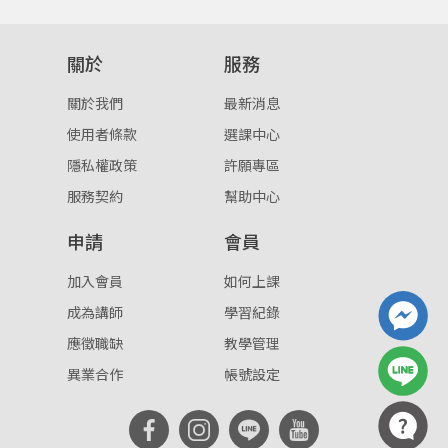
重設密碼
取消
關於
服務
或
或
關於我們
最新消息
使用者條款
選課中心
隱私權政策
許願專區
服務契約
幫助中心
登入
申請
會員
忘記密碼
註冊
加入會員
如何上課
成為講師
學習紀錄
按下註冊即代表你同意我們的
使用者條款
與
隱私權政
策
。
應徵職缺
教學管理
異業合作
帳號設定