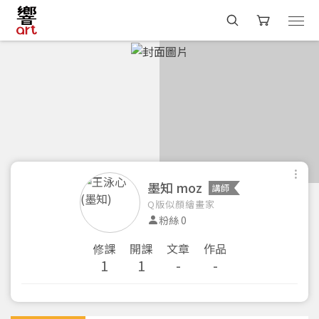
墨知 moz
講師
Q版似顏繪畫家
粉絲 0
修課
開課
文章
作品
1
1
-
-