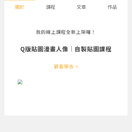
關於
課程
文章
作品
我的線上課程全新上架囉！
Q版貼圖漫畫人像｜自製貼圖課程
觀看預告 >
您將收到一封Email，請依照信件中的指示重新登
系統偵測到您的帳號重複登入，
點擊下方「確定」將前一位使用者強制登出。
入。
確定