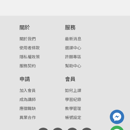
登入
忘記密碼
關於
服務
註冊
關於我們
最新消息
按下註冊即代表你同意我們的
使用者條款
與
隱私權政
策
。
使用者條款
選課中心
隱私權政策
許願專區
服務契約
幫助中心
申請
會員
加入會員
如何上課
成為講師
學習紀錄
應徵職缺
教學管理
異業合作
帳號設定