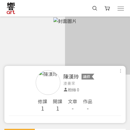
陳漢玲
講師
漫畫家
粉絲 0
修課
開課
文章
作品
1
1
-
-