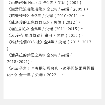
《心動愁框 Heart》全1集 / 尖端 ( 2009 )。
《戀爱電流啪滋啪滋》全1集 / 尖端 ( 2009 )。
《晴天娃娃》全2集 / 尖端 ( 2010~2011 )。
《陳漢玲的上色好好玩》/ 尖端 ( 2012 )。
《極道甜心》全8集 / 尖端 (2011~2015 )。
《渶玲苑-璀璨軌跡》畫冊 / 尖端 ( 2015 )。
您將收到一封Email，請依照信件中的指示重新登
系統偵測到您的帳號重複登入，
《唯妙难俏COS 社》全4集 / 尖端 ( 2015~2017
點擊下方「確定」將前一位使用者強制登出。
入。
)。
確定
《潘朵拉的禁忌之吻》全5集 / 尖端 (
2018~2021)。
重設密碼
取消
《來去子宮！青春期初經寶典～從零開始跟月經相
處～》全一集 / 尖端 ( 2022 ) 。
或
或