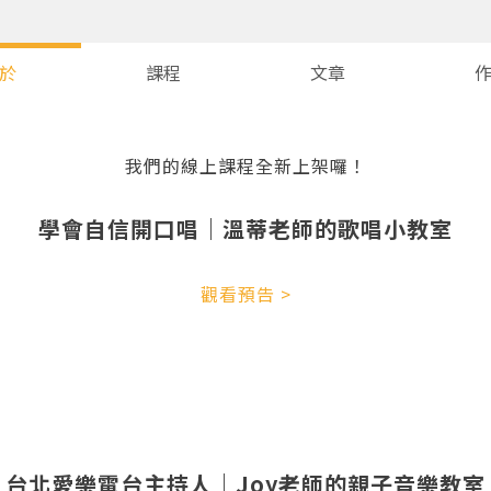
於
課程
文章
我們的線上課程全新上架囉！
學會自信開口唱｜溫蒂老師的歌唱小教室
觀看預告 >
您將收到一封Email，請依照信件中的指示重新登入。
系統偵測到您的帳號重複登入，
點擊下方「確定」將前一位使用者強制登出。
台北愛樂電台主持人｜Joy老師的親子音樂教室