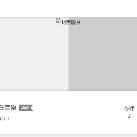
在音樂
修課
講師
2
絲 0