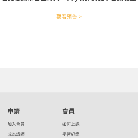
確定
重設密碼
觀看預告 >
取消
或
或
登入
忘記密碼
註冊
申請
會員
按下註冊即代表你同意我們的
使用者條款
與
隱私權政策
。
加入會員
如何上課
成為講師
學習紀錄