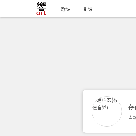
選課
開課
存
粉