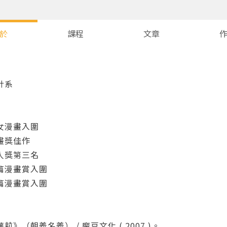
於
課程
文章
計系
女漫畫入圍
畫獎佳作
人獎第三名
篇漫畫賞入圍
篇漫畫賞入圍
您將收到一封Email，請依照信件中的指示重新登入。
系統偵測到您的帳號重複登入，
》（朝義名義） / 魔豆文化 ( 2007 )。