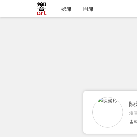
選課
開課
陳
漫
粉