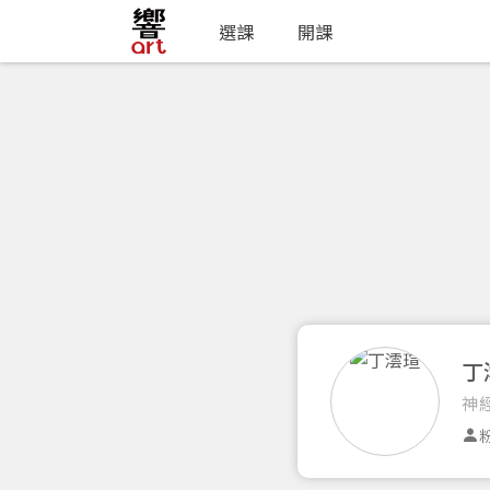
選課
開課
丁
神
粉