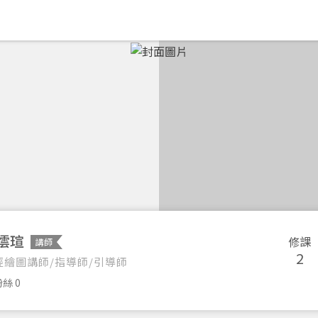
澐瑄
修課
講師
2
經繪圖講師/指導師/引導師
絲 0