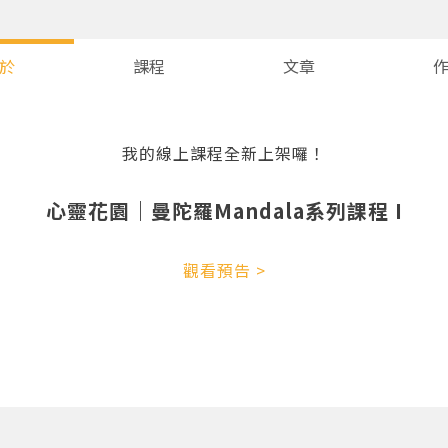
於
課程
文章
我的線上課程全新上架囉！
心靈花園｜曼陀羅Mandala系列課程 I
您將收到一封Email，請依照信件中的指示重新登入。
系統偵測到您的帳號重複登入，
觀看預告 >
點擊下方「確定」將前一位使用者強制登出。
確定
重設密碼
取消
或
或