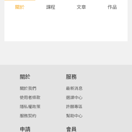
關於
課程
文章
作品
您將收到一封Email，請依照信件中的指示重新登
系統偵測到您的帳號重複登入，
關於
服務
點擊下方「確定」將前一位使用者強制登出。
入。
關於我們
最新消息
確定
使用者條款
選課中心
隱私權政策
許願專區
重設密碼
取消
服務契約
幫助中心
或
或
申請
會員