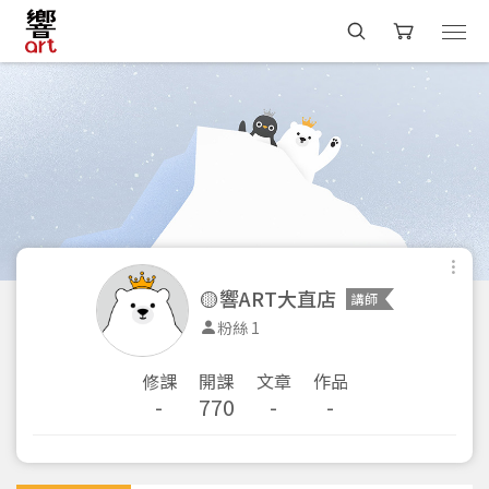
🟡響ART大直店
講師
粉絲 1
修課
開課
文章
作品
-
770
-
-