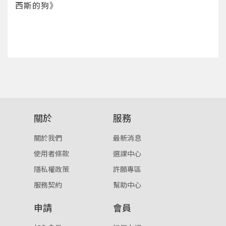
西斯的狗》
確定
重設密碼
取消
或
或
關於
服務
關於我們
最新消息
登入
使用者條款
選課中心
隱私權政策
許願專區
忘記密碼
註冊
服務契約
幫助中心
按下註冊即代表你同意我們的
使用者條款
與
隱私權政
申請
會員
策
。