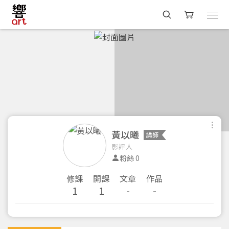
黃以曦
講師
影評人
粉絲 0
修課
開課
文章
作品
1
1
-
-