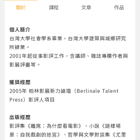
關於
課程
文章
作品
個人簡介
台灣大學社會學系畢業，台灣大學建築與城鄉研究
所肄業。
2001年起從事影評工作，含講師、雜誌專欄作者與
影展評審等。
獲獎經歷
2005年 柏林影展新力論壇（Berlinale Talent
Press）影評人項目
出版經歷
影評集《離席：為什麼看電影》、小說《謎樣場
您將收到一封Email，請依照信件中的指示重新登
系統偵測到您的帳號重複登入，
景：自我戲劇的迷宮》、哲學與文學對談集《尤里
點擊下方「確定」將前一位使用者強制登出。
入。