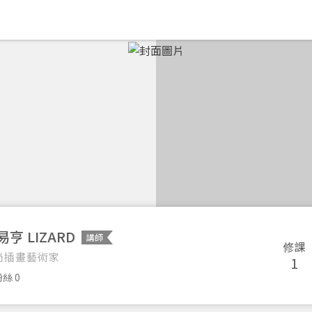
易亨 LIZARD
講師
修課
尚插畫藝術家
1
絲 0