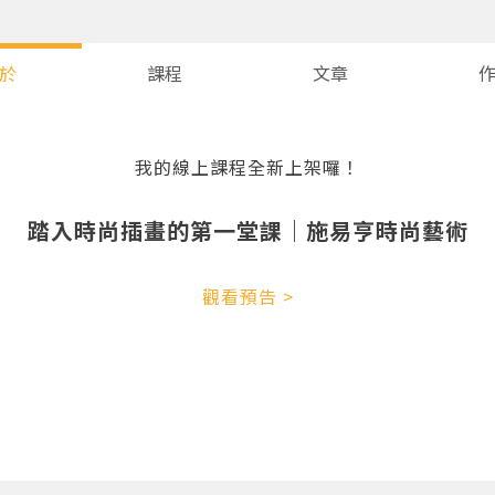
於
課程
文章
我的線上課程全新上架囉！
踏入時尚插畫的第一堂課｜施易亨時尚藝術
觀看預告 >
您將收到一封Email，請依照信件中的指示重新登入。
系統偵測到您的帳號重複登入，
點擊下方「確定」將前一位使用者強制登出。
確定
重設密碼
取消