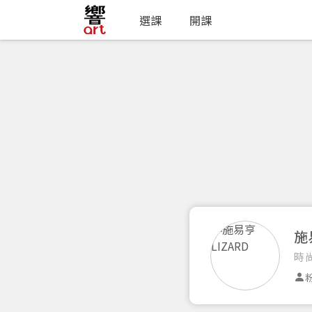
選課
開課
施
時
粉