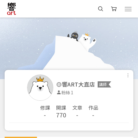
🟡響ART大直店
講師
粉絲 1
修課
開課
文章
作品
-
770
-
-