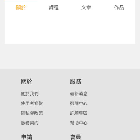
關於
課程
文章
作品
您將收到一封Email，請依照信件中的指示重新登
系統偵測到您的帳號重複登入，
關於
服務
點擊下方「確定」將前一位使用者強制登出。
入。
關於我們
最新消息
確定
使用者條款
選課中心
隱私權政策
許願專區
重設密碼
取消
服務契約
幫助中心
或
或
申請
會員