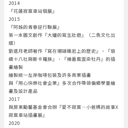
2014
『花蓮寂寞車站個展』
2015
『阿姊的青春逆行聯展』
第一本圖文創作『大嬸的寫生壯遊』（二魚文化出
版）
劉還月老師著作『寫在珊瑚礁岩上的歷史』、『琅
嶠十八社與斯卡羅族』、『幾番風雲染牡丹』的插
畫繪製
繪製統一左岸咖啡包裝及許多商業插畫
與『用心快樂社會企業』多次合作帶領偏鄉學童繪
畫及設計產品
2017
與屏東勵馨基金會合辦『愛不寂寞—小爸媽的故事X
寂寞車站插畫展』
您將收到一封Email，請依照信件中的指示重新登
系統偵測到您的帳號重複登入，
點擊下方「確定」將前一位使用者強制登出。
入。
2020