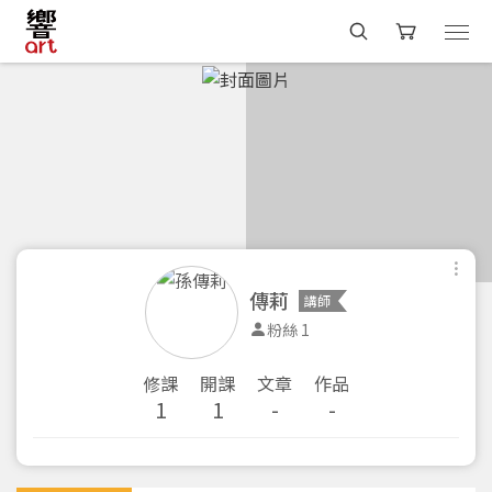
傳莉
講師
粉絲 1
修課
開課
文章
作品
1
1
-
-