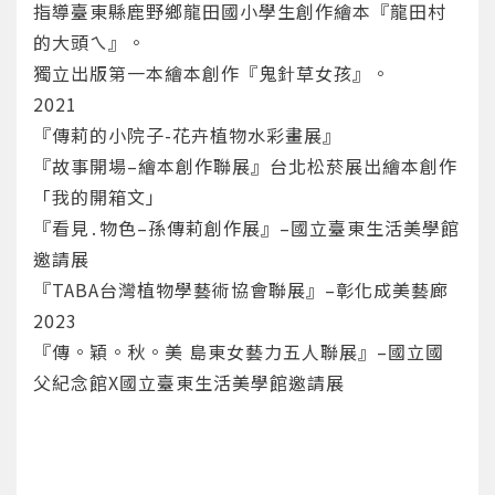
指導臺東縣鹿野鄉龍田國小學生創作繪本『龍田村
確定
的大頭ㄟ』。
獨立出版第一本繪本創作『鬼針草女孩』。
重設密碼
取消
2021
或
或
『傳莉的小院子-花卉植物水彩畫展』
『故事開場–繪本創作聯展』台北松菸展出繪本創作
「我的開箱文」
『看見․物色–孫傳莉創作展』–國立臺東生活美學館
邀請展
『TABA台灣植物學藝術協會聯展』–彰化成美藝廊
登入
2023
『傳。穎。秋。美 島東女藝力五人聯展』–國立國
忘記密碼
註冊
父紀念館X國立臺東生活美學館邀請展
按下註冊即代表你同意我們的
使用者條款
與
隱私權政
策
。