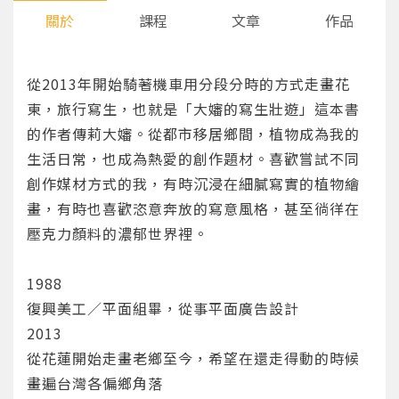
關於
課程
文章
作品
從2013年開始騎著機車用分段分時的方式走畫花
東，旅行寫生，也就是「大嬸的寫生壯遊」這本書
的作者傳莉大嬸。從都市移居鄉間，植物成為我的
生活日常，也成為熱愛的創作題材。喜歡嘗試不同
創作媒材方式的我，有時沉浸在細膩寫實的植物繪
畫，有時也喜歡恣意奔放的寫意風格，甚至徜徉在
壓克力顏料的濃郁世界裡。
1988
復興美工∕平面組畢，從事平面廣告設計
2013
從花蓮開始走畫老鄉至今，希望在還走得動的時候
畫遍台灣各偏鄉角落