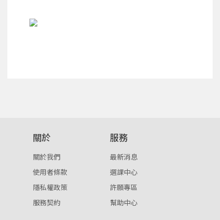
您將收到一封Email，請依照信件中的指示重新登
系統偵測到您的帳號重複登入，
點擊下方「確定」將前一位使用者強制登出。
入。
確定
重設密碼
取消
或
或
關於
服務
關於我們
最新消息
登入
使用者條款
選課中心
忘記密碼
註冊
隱私權政策
許願專區
服務契約
幫助中心
按下註冊即代表你同意我們的
使用者條款
與
隱私權政
策
。