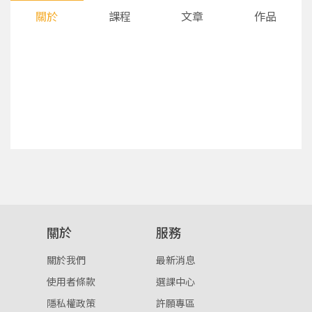
關於
課程
文章
作品
您將收到一封Email，請依照信件中的指示重新登
系統偵測到您的帳號重複登入，
點擊下方「確定」將前一位使用者強制登出。
入。
關於
服務
確定
關於我們
最新消息
重設密碼
取消
使用者條款
選課中心
隱私權政策
許願專區