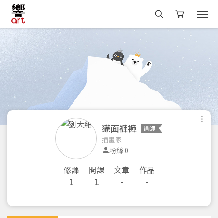
獴面褲褲
講師
插畫家
粉絲 0
修課
開課
文章
作品
1
1
-
-