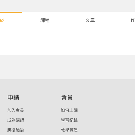
於
課程
文章
您將收到一封Email，請依照信件中的指示重新登入。
系統偵測到您的帳號重複登入，
點擊下方「確定」將前一位使用者強制登出。
確定
重設密碼
取消
申請
會員
或
或
加入會員
如何上課
成為講師
學習紀錄
應徵職缺
教學管理