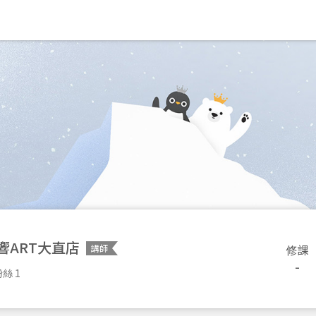
響ART大直店
修課
講師
-
絲 1