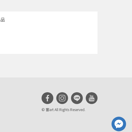
作品
© 響art All Rights Reserved.