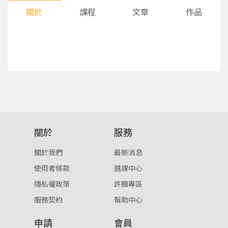
關於
課程
文章
作品
您將收到一封Email，請依照信件中的指示重新登
系統偵測到您的帳號重複登入，
關於
服務
點擊下方「確定」將前一位使用者強制登出。
入。
關於我們
最新消息
確定
使用者條款
選課中心
隱私權政策
許願專區
重設密碼
取消
服務契約
幫助中心
或
或
申請
會員