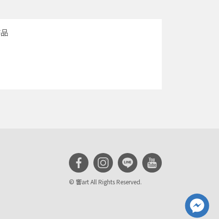
作品
© 響art All Rights Reserved.