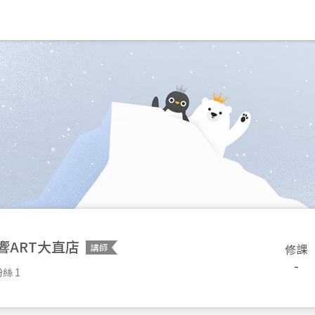
響ART大直店
修課
講師
-
絲 1