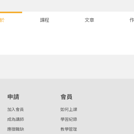
於
課程
文章
您將收到一封Email，請依照信件中的指示重新登入。
系統偵測到您的帳號重複登入，
點擊下方「確定」將前一位使用者強制登出。
確定
重設密碼
取消
申請
會員
或
或
加入會員
如何上課
成為講師
學習紀錄
應徵職缺
教學管理