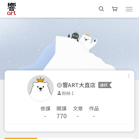
🟡響ART大直店
講師
粉絲 1
修課
開課
文章
作品
-
770
-
-