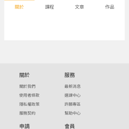
關於
課程
文章
作品
您將收到一封Email，請依照信件中的指示重新登
系統偵測到您的帳號重複登入，
關於
服務
點擊下方「確定」將前一位使用者強制登出。
入。
關於我們
最新消息
確定
使用者條款
選課中心
隱私權政策
許願專區
重設密碼
取消
服務契約
幫助中心
或
或
申請
會員