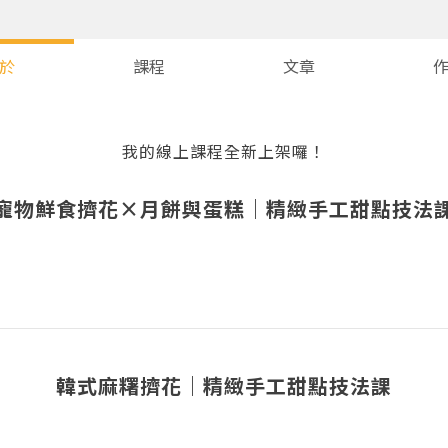
於
課程
文章
我的線上課程全新上架囉！
寵物鮮食擠花×月餅與蛋糕｜精緻手工甜點技法
您將收到一封Email，請依照信件中的指示重新登入。
系統偵測到您的帳號重複登入，
點擊下方「確定」將前一位使用者強制登出。
韓式麻糬擠花｜精緻手工甜點技法課
確定
重設密碼