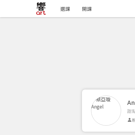
選課
開課
An
甜
粉