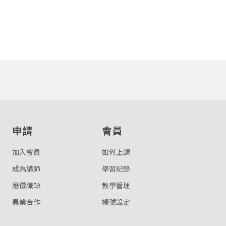
取消
或
或
登入
申請
會員
忘記密碼
註冊
加入會員
如何上課
按下註冊即代表你同意我們的
使用者條款
與
隱私權政策
。
成為講師
學習紀錄
應徵職缺
教學管理
異業合作
帳號設定