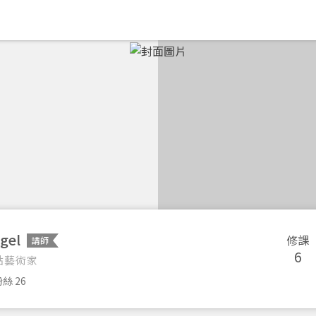
gel
修課
講師
6
點藝術家
絲 26