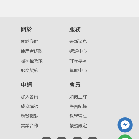
登入
忘記密碼
關於
服務
註冊
關於我們
最新消息
按下註冊即代表你同意我們的
使用者條款
與
隱私權政
策
。
使用者條款
選課中心
隱私權政策
許願專區
服務契約
幫助中心
申請
會員
加入會員
如何上課
成為講師
學習紀錄
應徵職缺
教學管理
異業合作
帳號設定