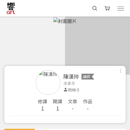
陳漢玲
講師
漫畫家
粉絲 0
修課
開課
文章
作品
1
1
-
-