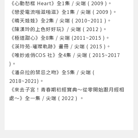
《心動愁框 Heart》全1集 / 尖端 ( 2009 )。
《戀爱電流啪滋啪滋》全1集 / 尖端 ( 2009 )。
《晴天娃娃》全2集 / 尖端 ( 2010~2011 )。
《陳漢玲的上色好好玩》/ 尖端 ( 2012 )。
《極道甜心》全8集 / 尖端 (2011~2015 )。
《渶玲苑-璀璨軌跡》畫冊 / 尖端 ( 2015 )。
您將收到一封Email，請依照信件中的指示重新登
系統偵測到您的帳號重複登入，
《唯妙难俏COS 社》全4集 / 尖端 ( 2015~2017
點擊下方「確定」將前一位使用者強制登出。
入。
)。
確定
《潘朵拉的禁忌之吻》全5集 / 尖端 (
2018~2021)。
重設密碼
取消
《來去子宮！青春期初經寶典～從零開始跟月經相
處～》全一集 / 尖端 ( 2022 ) 。
或
或