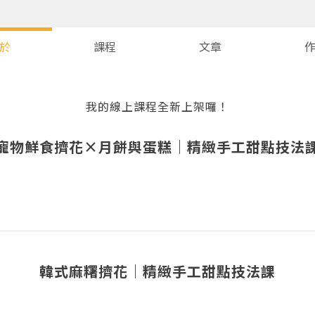
於
課程
文章
我的線上課程全新上架囉！
寵物鮮食擠花×月餅與蛋糕｜精緻手工甜點技法
您將收到一封Email，請依照信件中的指示重新登入。
系統偵測到您的帳號重複登入，
點擊下方「確定」將前一位使用者強制登出。
韓式麻糬擠花｜精緻手工甜點技法課
確定
重設密碼