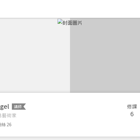
gel
修課
講師
6
點藝術家
絲 26