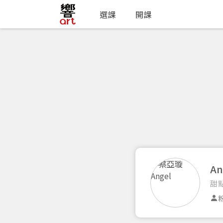
選課
開課
An
甜
粉