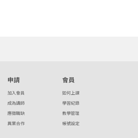
取消
或
或
登入
申請
會員
忘記密碼
註冊
加入會員
如何上課
按下註冊即代表你同意我們的
使用者條款
與
隱私權政策
。
成為講師
學習紀錄
應徵職缺
教學管理
異業合作
帳號設定