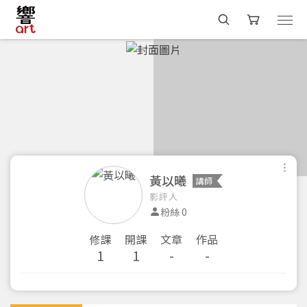
黃以曦
講師
影評人
粉絲 0
修課
開課
文章
作品
1
1
-
-