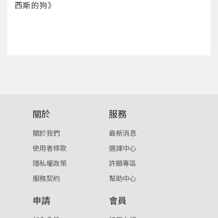
西斯的狗》
您將收到一封Email，請依照信件中的指示重新登
系統偵測到您的帳號重複登入，
點擊下方「確定」將前一位使用者強制登出。
入。
確定
重設密碼
取消
或
或
關於
服務
關於我們
最新消息
使用者條款
選課中心
登入
隱私權政策
許願專區
服務契約
幫助中心
忘記密碼
註冊
申請
會員
按下註冊即代表你同意我們的
使用者條款
與
隱私權政
策
。