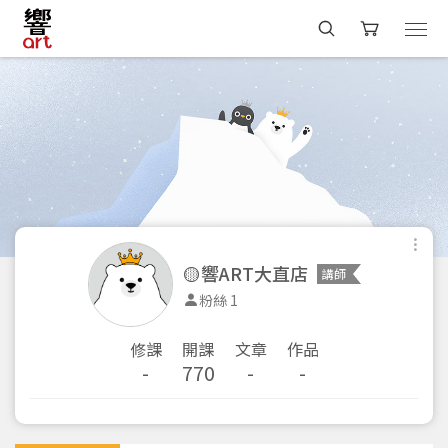
🟡響ART大直店
講師
粉絲 1
修課
開課
文章
作品
-
770
-
-