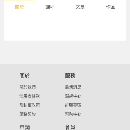
關於
課程
文章
作品
您將收到一封Email，請依照信件中的指示重新登
系統偵測到您的帳號重複登入，
關於
服務
點擊下方「確定」將前一位使用者強制登出。
入。
關於我們
最新消息
確定
使用者條款
選課中心
隱私權政策
許願專區
重設密碼
取消
服務契約
幫助中心
或
或
申請
會員