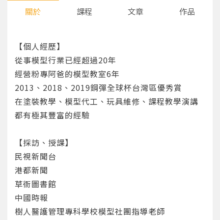
關於
課程
文章
作品
【個人經歷】
從事模型行業已經超過20年
經營粉專阿爸的模型教室6年
2013、2018、2019鋼彈全球杯台灣區優秀賞
在塗裝教學、模型代工、玩具維修、課程教學演講
都有極其豐富的經驗
【採訪、授課】
民視新聞台
港都新聞
草衙圖書館
中國時報
您將收到一封Email，請依照信件中的指示重新登
系統偵測到您的帳號重複登入，
樹人醫護管理專科學校模型社團指導老師
點擊下方「確定」將前一位使用者強制登出。
入。