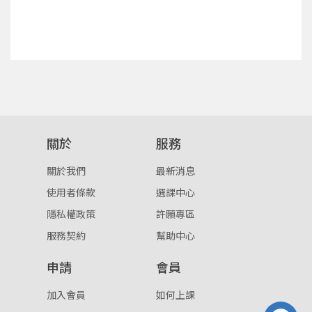
確定
重設密碼
取消
或
或
關於
服務
關於我們
最新消息
使用者條款
選課中心
登入
隱私權政策
許願專區
忘記密碼
服務契約
幫助中心
註冊
申請
會員
按下註冊即代表你同意我們的
使用者條款
與
隱私權政
策
。
加入會員
如何上課