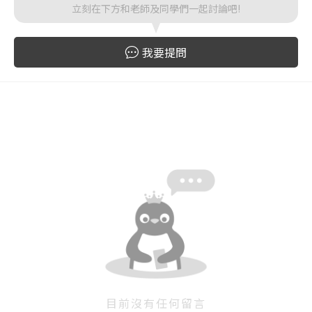
立刻在下方和老師及同學們一起討論吧!
登入
我要提問
忘記密碼
註冊
按下註冊即代表你同意我們的
使用者條款
與
隱私權政
策
。
目前沒有任何留言