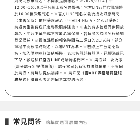
則視同放棄報名。不開放提前報名。※2025/8/14中午
12:00~16:00以平台線上報名為優先；官方LINE/門市現場將
於16:00後受理報名。※官方LINE報名以最後接收訊息時間
（由舊至新）依序受理報名（平日24小時內，非即時受理），
請避免重複傳送訊息導致順序延後。※由於有多管道同步開放
報名，平台下單完成不等於名額保證，若超出名額將另行通知
登記候補。※最晚課程的報名時間為上課日的2日以前，部分
課程不開放臨時報名，以響ART為準。※若線上平台關閉報
名、加入購物車無法結帳時，表示名額即將額滿、已額滿或已
下架，歡迎
私訊官方LINE
或洽詢各門市。※ 請假以一次為限
(部分課程無提供請假)，課程當日若有無故曠課情形，不等同
於請假，將無法提供補課。※ 請詳閱
《響ART課程購買暨服
務契約》
購買即表示您同意本契約內容。
常見問答
▋
點擊問題可展開內容