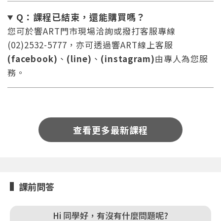
Q：課程已結束，還能
購買嗎？
您可於響ART門市現場洽詢或撥打客服專線
(02)2532-5777，亦可透過響ART線上客服
(facebook)
、
(line)
、
(instagram)
由專人為您服
務。
您將收到一封Email，請依照信件中的指示重新登
系統偵測到您的帳號重複登入，
點擊下方「確定」將前一位使用者強制登出。
入。
確定
查看更多最新課程
重設密碼
取消
或
或
課前問答
Hi 同學好，有沒有什麼問題呢?