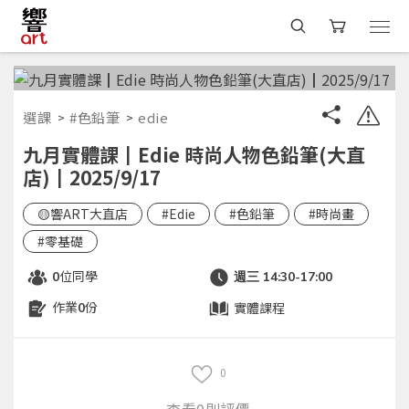
選課
#色鉛筆
edie
九月實體課┃Edie 時尚人物色鉛筆(大直
店)┃2025/9/17
🟡響ART大直店
#Edie
#色鉛筆
#時尚畫
#零基礎
位同學
0
週三 14:30-17:00
作業
份
實體課程
0
0
查看0則評價