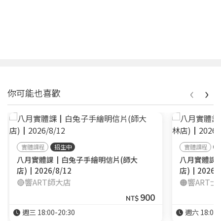
‹
›
你可能也喜歡
實體課程
招生中
實體課程
八月實體課┃白兔子手繪明信片(師大
八月實體課
店)┃2026/8/12
店)┃2026/8
🔴響ART師大店
🟠響ART
900
NT$
週三 18:00-20:30
週六 18:00-